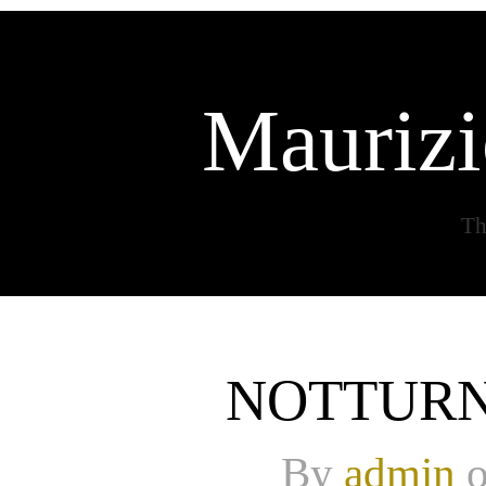
Maurizi
Th
NOTTURN
By
admin