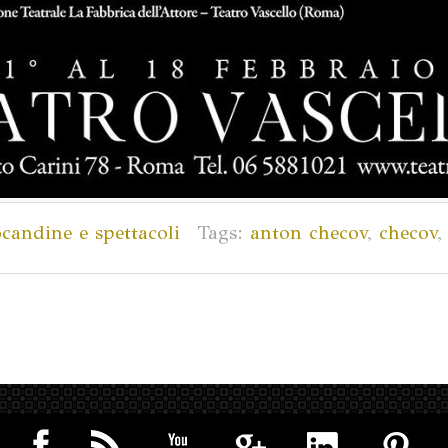
candine e spettacoli
Tags:
anton checov
,
checov