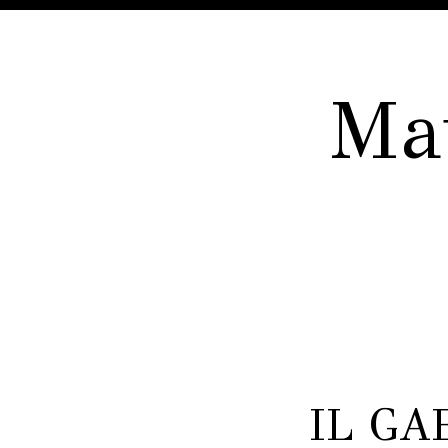
Mau
IL GA