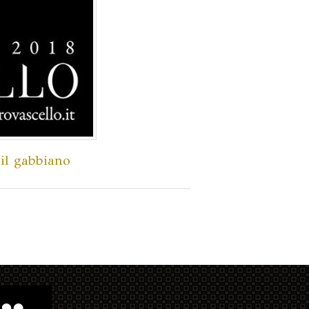
,
il gabbiano